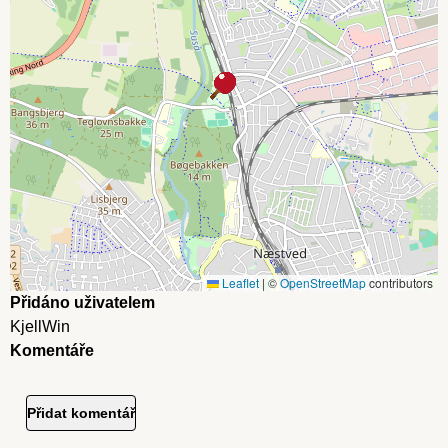
Leaflet
|
©
OpenStreetMap
contributors
Přidáno uživatelem
KjellWin
Komentáře
Přidat komentář